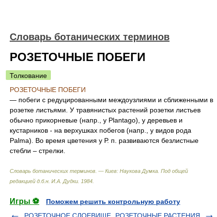
Словарь ботанических терминов
РОЗЕТОЧНЫЕ ПОБЕГИ
Толкование
РОЗЕТОЧНЫЕ ПОБЕГИ
— побеги с редуцированными междоузлиями и сближенными в
розетке листьями. У травянистых растений розетки листьев
обычно прикорневые (напр., у Plantago), у деревьев и
кустарников - на верхушках побегов (напр., у видов рода
Palma). Во время цветения у Р. п. развиваются безлистные
стебли – стрелки.
Словарь ботанических терминов. — Киев: Наукова Думка
.
Под общей
редакцией д.б.н. И.А. Дудки
.
1984
.
Игры ⚽
Поможем решить контрольную работу
РОЗЕТОЧНОЕ СЛОЕВИЩЕ
РОЗЕТОЧНЫЕ РАСТЕНИЯ