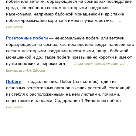
побеги или веточки, образующиеся на соснах как последствие
вреда, нанесённого соснам некоторыми вредными
насекомыми, например бабочкой монашенкой и др.; такие
побеги чрезвычайно коротки и имеют пучки коротких… …
Википедия
Розеточные побеги
— ненормальные побеги или веточки,
образующиеся на соснах, как, последствие вреда, нанесенного
соснам некоторыми вредными насекомыми, напр., бабочкой
монашенкой и др.; такие побеги чрезвычайно коротки и имеют
пучки коротких и широких игл …
Энциклопедический словарь Ф.А.
Брокгауза и И.А. Ефрона
Побеги
— подсолнечника Побег (лат. córmus) один из
основных вегетативных органов высших растений, состоящий
из стебля с расположенными на нём листьями, почками,
соцветиями и плодами. Содержание 1 Филогенез побега …
Википедия